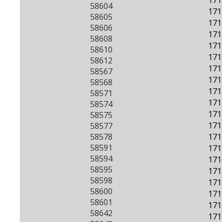
171
58604
171
58605
171
58606
171
58608
171
58610
171
58612
171
58567
171
58568
171
58571
171
58574
171
58575
171
58577
58578
171
58591
171
58594
171
58595
171
58598
171
58600
171
58601
171
58642
171