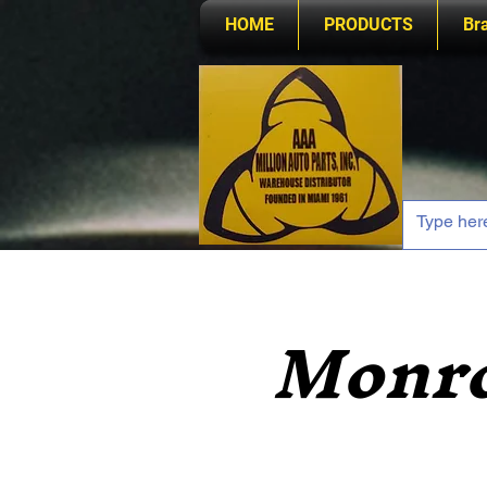
HOME
PRODUCTS
Br
Monro