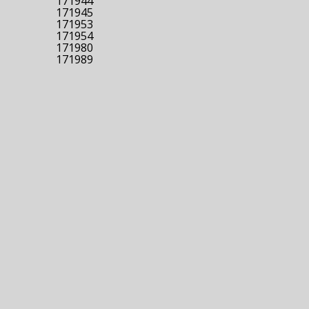
171944
171945
171953
171954
171980
171989