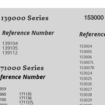
139000 Series
153000 
Reference Number
Referen
139104
153004
139105
153005
139112
153006
153007L
171000 Series
153007R
153024
ference Number
153025
153026
059
153027
171135
060
153028
171136
100
153029
171137L